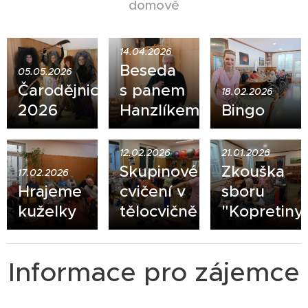
domově
14.04.2026
Beseda
05.05.2026
Čarodějnice
s panem
18.02.2026
2026
Hanzlíkem
Bingo
12.02.2026
21.01.2026
Skupinové
Zkouška
17.02.2026
Hrajeme
cvičení v
sboru
kuželky
tělocvičně
"Kopretiny
Informace pro zájemce