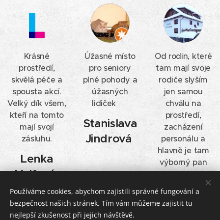
Krásné
Úžasné místo
Od rodin, které
prostředí,
pro seniory
tam mají svoje
skvělá péče a
plné pohody a
rodiče slyším
spousta akcí.
úžasných
jen samou
Velký dík všem,
lidiček 👍
chválu na
kteří na tomto
prostředí,
Stanislava
mají svojí
zacházení
Jindrová
zásluhu.
personálu a
hlavně je tam
Lenka
výborný pan
Volfová
ředitel.
Používáme cookies, abychom zajistili správné fungování a
Marie
bezpečnost našich stránek. Tím vám můžeme zajistit tu
Eliášová
nejlepší zkušenost při jejich návštěvě.