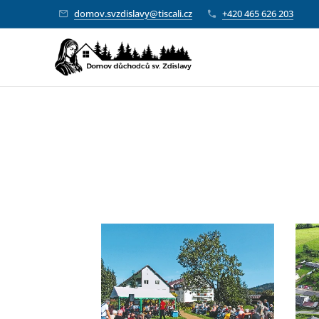
domov.svzdislavy@tiscali.cz
+420 465 626 203