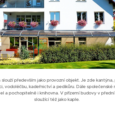
 slouží především jako provozní objekt. Je zde kantýna, p
aci, vodoléčbu, kadeřnictví a pedikůru. Dále společenské 
l a pochopitelně i knihovna. V přízemí budovy v přední č
sloužící též jako kaple.