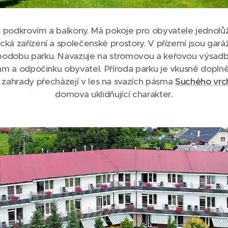
 podkrovím a balkony. Má pokoje pro obyvatele jednolůž
ická zařízení a společenské prostory. V přízemí jsou gará
dobu parku. Navazuje na stromovou a keřovou výsadbu 
kám a odpočinku obyvatel. Příroda parku je vkusně dopln
í zahrady přecházejí v les na svazích pásma
Suchého vrc
domova uklidňující charakter.