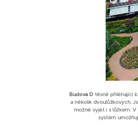
Budova D
těsně přiléhající
a několik dvoulůžkových. Js
možné vyjet i s lůžkem. V 
systém umožňuje 