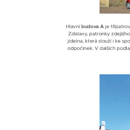
Hlavní
budova A
je třípatro
Zdislavy, patronky zdejšíh
jídelna, která slouží i ke
odpočinek. V dalších podlaž