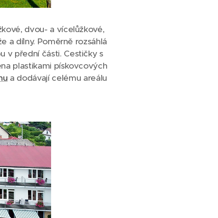
kové, dvou- a vícelůžkové,
že a dílny. Poměrně rozsáhlá
v přední části. Cestičky s
ěna plastikami pískovcových
hu
a dodávají celému areálu