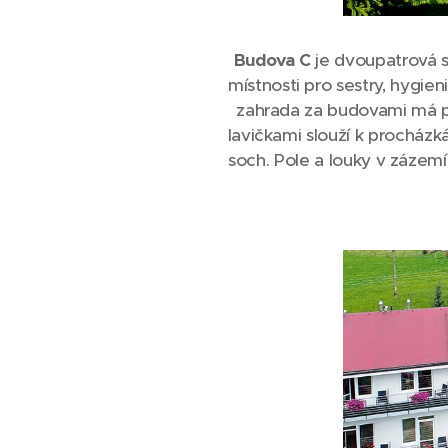
Budova C
je dvoupatrová s
místnosti pro sestry, hygien
zahrada za budovami má po
lavičkami slouží k procház
soch. Pole a louky v zázem