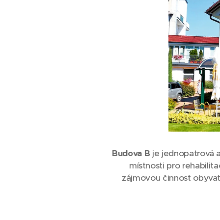
Budova B
je jednopatrová a
místnosti pro rehabilit
zájmovou činnost obyvate