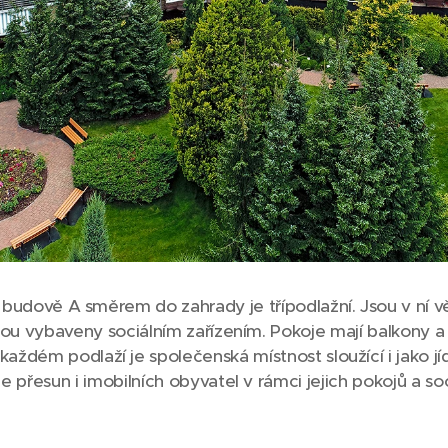
 k budově A směrem do zahrady je třípodlažní. Jsou v ní 
ou vybaveny sociálním zařízením. Pokoje mají balkony a v
každém podlaží je společenská místnost sloužící i jako jíd
přesun i imobilních obyvatel v rámci jejich pokojů a soc