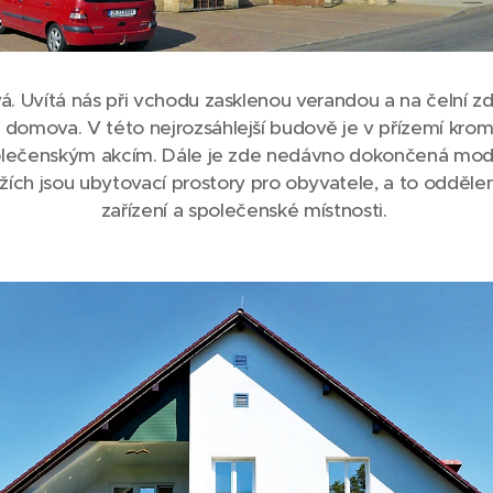
vá. Uvítá nás při vchodu zasklenou verandou a na čelní 
o domova. V této nejrozsáhlejší budově je v přízemí krom 
 společenským akcím. Dále je zde nedávno dokončená mod
ích jsou ubytovací prostory pro obyvatele, a to oddělení 1
zařízení a společenské místnosti.