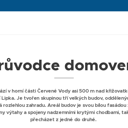
růvodce domov
 v horní části Červené Vody asi 500 m nad křižovatkou 
í Lipka. Je tvořen skupinou tří velkých budov, oddělený
á rozlehlou zahradu. Areál budov je svou bílou fasádou 
eny výtahy a spojeny nadzemními krytými chodbami, ta
přecházet z jedné do druhé.