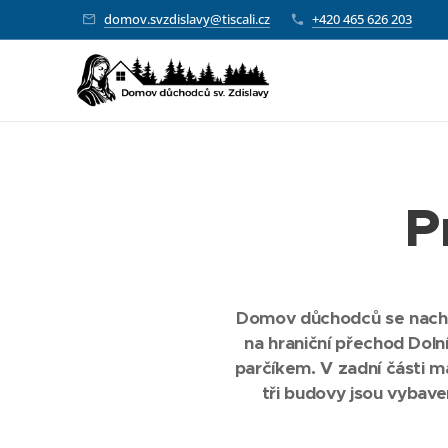
domov.svzdislavy@tiscali.cz
+420 465 626 203
P
Domov důchodců se nachází
na hraniční přechod Doln
parčíkem. V zadní části m
tři budovy jsou vybav