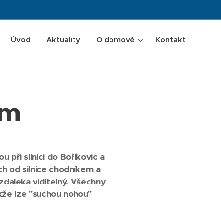
Úvod
Aktuality
O domově
Kontakt
em
při silnici do Boříkovic a
ch od silnice chodníkem a
zdaleka viditelný. Všechny
kže lze "suchou nohou"