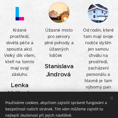
Krásné
Úžasné místo
Od rodin, které
prostředí,
pro seniory
tam mají svoje
skvělá péče a
plné pohody a
rodiče slyším
spousta akcí.
úžasných
jen samou
Velký dík všem,
lidiček 👍
chválu na
kteří na tomto
prostředí,
Stanislava
mají svojí
zacházení
Jindrová
zásluhu.
personálu a
hlavně je tam
Lenka
výborný pan
Volfová
ředitel.
Používáme cookies, abychom zajistili správné fungování a
Marie
bezpečnost našich stránek. Tím vám můžeme zajistit tu
Eliášová
nejlepší zkušenost při jejich návštěvě.