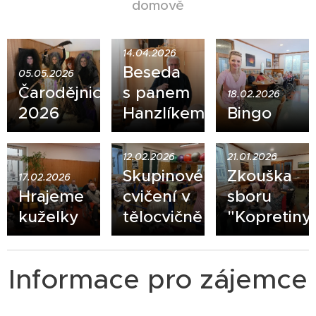
domově
14.04.2026
Beseda
05.05.2026
Čarodějnice
s panem
18.02.2026
2026
Hanzlíkem
Bingo
12.02.2026
21.01.2026
Skupinové
Zkouška
17.02.2026
Hrajeme
cvičení v
sboru
kuželky
tělocvičně
"Kopretiny
Informace pro zájemce