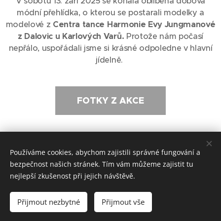
V sobotu 13. září 2025 se konala oblíbená dobová
módní přehlídka, o kterou se postarali modelky a
modelové z
Centra tance Harmonie Evy Jungmanové
z Dalovic u Karlových Varů
.
Protože nám počasí
nepřálo, uspořádali jsme si krásné odpoledne v hlavní
jídelně.
FOTKY Z AKCE
Share
Používáme cookies, abychom zajistili správné fungování a
bezpečnost našich stránek. Tím vám můžeme zajistit tu
nejlepší zkušenost při jejich návštěvě.
© 2025 Domov důchodců sv. Zdislavy Červená Voda
Přijmout nezbytné
Přijmout vše
Vytvořeno službou
Webnode
Cookies